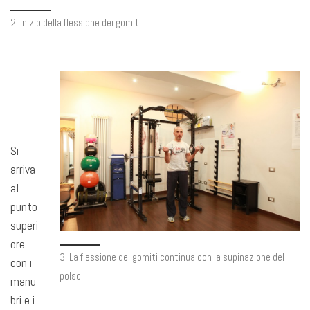
2. Inizio della flessione dei gomiti
Si
arriva
al
punto
superi
ore
3. La flessione dei gomiti continua con la supinazione del
con i
polso
manu
bri e i