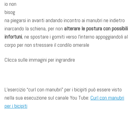
io non
bisog
na piegarsi in avanti andando incontro ai manubri ne indietro
inarcando la schiena, per non
alterare le postura
con possibili
infortuni
, ne spostare i gomiti verso l’interno appoggiandoli al
corpo per non stressare il condilo omerale
Clicca sulle immagini per ingrandire
L’esercizio “curl con manubri” per i bicipiti può essere visto
nella sua esecuzione sul canale You Tube:
Curl con manubri
per i bicipiti