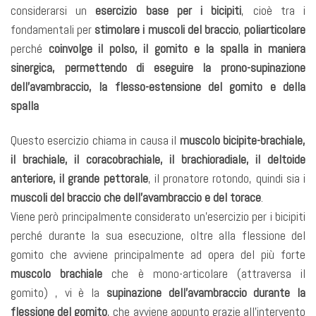
considerarsi un
esercizio base per i bicipiti
, cioè tra i
fondamentali per
stimolare i muscoli del braccio
,
poliarticolare
perché
coinvolge il polso, il gomito e la spalla in maniera
sinergica, permettendo di eseguire la prono-supinazione
dell’avambraccio, la flesso-estensione del gomito e della
spalla
Questo esercizio chiama in causa il
muscolo bicipite-brachiale,
il brachiale, il coracobrachiale, il brachioradiale, il deltoide
anteriore, il grande pettorale
, il pronatore rotondo, quindi sia i
muscoli del braccio che dell’avambraccio e del torace
.
Viene però principalmente considerato un’esercizio per i bicipiti
perché durante la sua esecuzione, oltre alla flessione del
gomito che avviene principalmente ad opera del più forte
muscolo brachiale
che è mono-articolare (attraversa il
gomito) , vi è la
supinazione dell’avambraccio durante la
flessione del gomito
, che avviene appunto grazie all’intervento