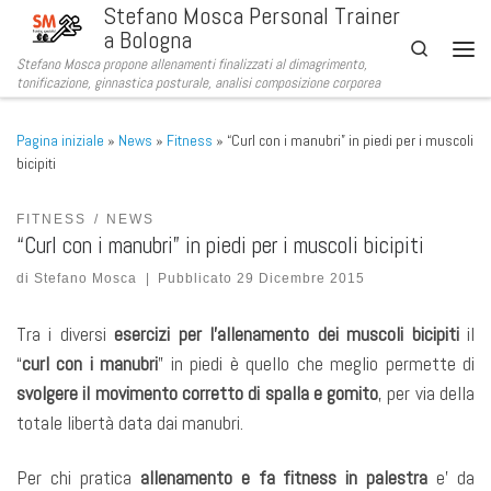
Stefano Mosca Personal Trainer
Passa al contenuto
a Bologna
Search
Stefano Mosca propone allenamenti finalizzati al dimagrimento,
Men
tonificazione, ginnastica posturale, analisi composizione corporea
Pagina iniziale
»
News
»
Fitness
»
“Curl con i manubri” in piedi per i muscoli
bicipiti
FITNESS
NEWS
“Curl con i manubri” in piedi per i muscoli bicipiti
di
Stefano Mosca
|
Pubblicato
29 Dicembre 2015
Tra i diversi
esercizi per l’allenamento dei muscoli bicipiti
il
“
curl con i manubri
” in piedi è quello che meglio permette di
svolgere il movimento corretto di spalla e gomito
, per via della
totale libertà data dai manubri.
Per chi pratica
allenamento e fa fitness in palestra
e’ da