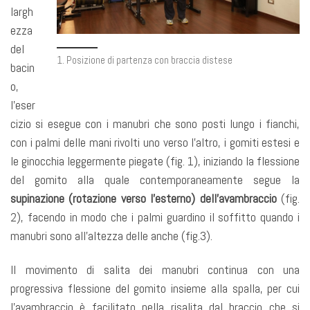
largh
ezza
del
1. Posizione di partenza con braccia distese
bacin
o,
l’eser
cizio si esegue con i manubri che sono posti lungo i fianchi,
con i palmi delle mani rivolti uno verso l’altro, i gomiti estesi e
le ginocchia leggermente piegate (fig. 1), iniziando la flessione
del gomito alla quale contemporaneamente segue la
supinazione (rotazione verso l’esterno) dell’avambraccio
(fig.
2), facendo in modo che i palmi guardino il soffitto quando i
manubri sono all’altezza delle anche (fig.3).
Il movimento di salita dei manubri continua con una
progressiva flessione del gomito insieme alla spalla, per cui
l’avambraccio è facilitato nella risalita dal braccio che si