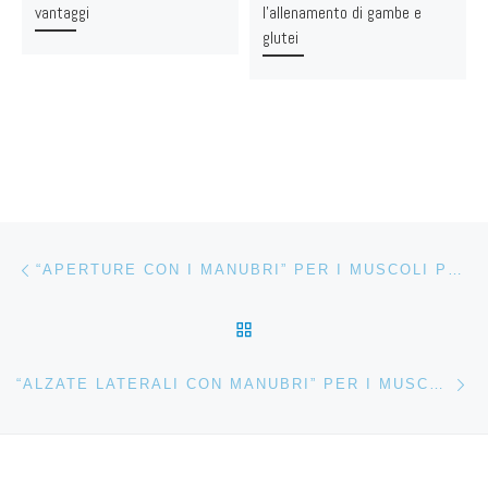
vantaggi
l’allenamento di gambe e
glutei
Navigazione articoli
Articolo precedente
“APERTURE CON I MANUBRI” PER I MUSCOLI PETTORALI
RITORNA ALLA LISTA DEG
Ar
“ALZATE LATERALI CON MANUBRI” PER I MUSCOLI DELLE SPALLE