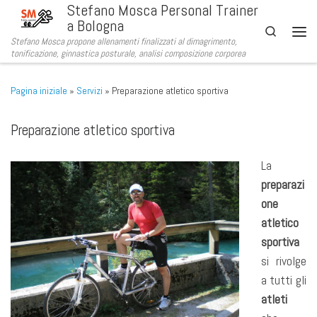
Stefano Mosca Personal Trainer
Passa al contenuto
a Bologna
Search
Stefano Mosca propone allenamenti finalizzati al dimagrimento,
Men
tonificazione, ginnastica posturale, analisi composizione corporea
Pagina iniziale
»
Servizi
»
Preparazione atletico sportiva
Preparazione atletico sportiva
La
preparazi
one
atletico
sportiva
si rivolge
a tutti gli
atleti