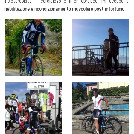
fisioterapista, il cardiologo e il chiropratico, mi occupo di
riabilitazione e ricondizionamento muscolare post-infortunio