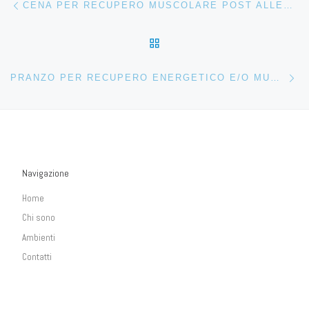
CENA PER RECUPERO MUSCOLARE POST ALLENAMENTO
RITORNA ALLA LISTA DEG
Ar
PRANZO PER RECUPERO ENERGETICO E/O MUSCOLARE
Navigazione
Home
Chi sono
Ambienti
Contatti