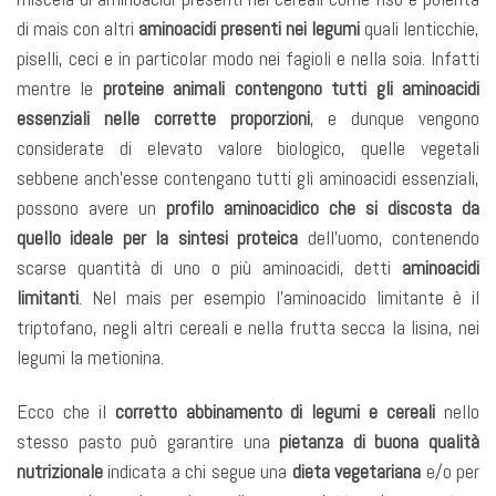
di mais con altri
aminoacidi presenti nei legumi
quali lenticchie,
piselli, ceci e in particolar modo nei fagioli e nella soia. Infatti
mentre le
proteine animali contengono tutti gli aminoacidi
essenziali nelle corrette proporzioni
, e dunque vengono
considerate di elevato valore biologico, quelle vegetali
sebbene anch’esse contengano tutti gli aminoacidi essenziali,
possono avere un
profilo aminoacidico
che si discosta da
quello ideale per la sintesi proteica
dell’uomo, contenendo
scarse quantità di uno o più aminoacidi, detti
aminoacidi
limitanti
. Nel mais per esempio l’aminoacido limitante è il
triptofano, negli altri cereali e nella frutta secca la lisina, nei
legumi la metionina.
Ecco che il
corretto abbinamento di legumi e cereali
nello
stesso pasto può garantire una
pietanza di buona qualità
nutrizionale
indicata a chi segue una
dieta vegetariana
e/o per