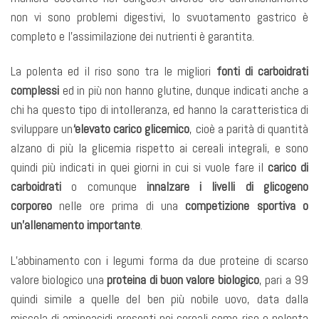
non vi sono problemi digestivi, lo svuotamento gastrico è
completo e l’assimilazione dei nutrienti è garantita.
La polenta ed il riso sono tra le migliori
fonti di carboidrati
complessi
ed in più non hanno glutine, dunque indicati anche a
chi ha questo tipo di intolleranza, ed hanno la caratteristica di
sviluppare un
‘elevato carico glicemico
, cioè a parità di quantità
alzano di più la glicemia rispetto ai cereali integrali, e sono
quindi più indicati in quei giorni in cui si vuole fare il
carico di
carboidrati
o comunque
innalzare i livelli di glicogeno
corporeo
nelle ore prima di una
competizione sportiva o
un’allenamento importante
.
L’abbinamento con i legumi forma da due proteine di scarso
valore biologico una
proteina di buon valore biologico
, pari a 99
quindi simile a quelle del ben più nobile uovo, data dalla
miscela di aminoacidi presenti nei cereali come riso e polenta