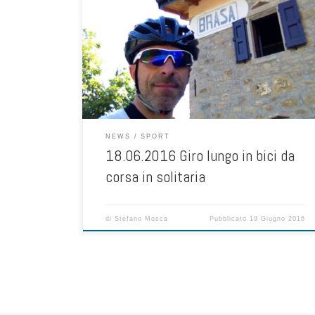
Partenza all’alba, l’idea è quella di un giro in bici di 150
km visto che ieri ne ho fatti 110 km con 1600 m di
dislivello, possono bastare. Quindi borraccia termica
caricata con mix di zuccheri e sali minerali che poi
diluisco alle fontane, non porto niente da mangiare, non
serve […]
NEWS
SPORT
18.06.2016 Giro lungo in bici da
corsa in solitaria
di
Stefano Mosca
Pubblicato
19 Giugno 2016