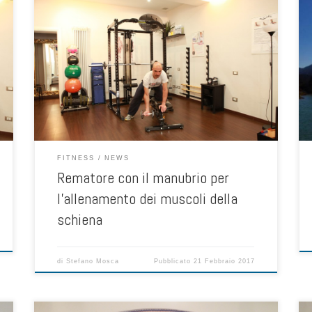
Come tutti gli esercizi per tonificare che si svolgono con
i pesi liberi, il rematore con i manubri è ottimo per
l’allenamento dei muscoli gran dorsali della schiena ed
è da considerarsi un’esercizio base per lo sviluppo della
forza e della massa muscolare Sicuramente complesso
da eseguire correttamente per via […]
FITNESS
NEWS
Rematore con il manubrio per
l’allenamento dei muscoli della
schiena
di
Stefano Mosca
Pubblicato
21 Febbraio 2017