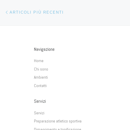
Navigazione articoli
Articoli più recenti
ARTICOLI PIÙ RECENTI
Navigazione
Home
Chi sono
Ambienti
Contatti
Servizi
Servizi
Preparazione atletico sportiva
Dimagrimento e tonificazione