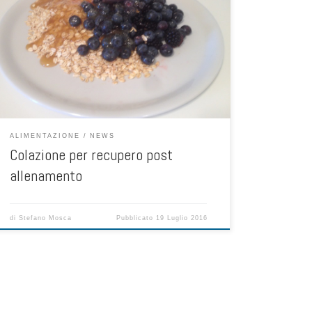
zucchero da cucina) nel pasto che precede
un’allenamento o una gara sportiva è sconsigliato per
via del fatto che il repentino innalzamento della glicemia
che ne consegue fa produrre al pancreas un quantitativo
di insulina elevato, ormone endogeno che ha il compito
[…]
ALIMENTAZIONE
NEWS
Colazione per recupero post
allenamento
di
Stefano Mosca
Pubblicato
19 Luglio 2016