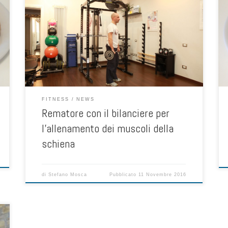
Come tutti gli esercizi di tonificazione che si svolgono
con i pesi liberi, il rematore con il bilanciere è ottimo per
l’allenamento dei muscoli gran dorsali della schiena ed
è da considerarsi un’esercizio base per lo sviluppo della
forza e della massa muscolare Sicuramente complesso
da eseguire correttamente e in sicurezza, […]
FITNESS
NEWS
Rematore con il bilanciere per
l’allenamento dei muscoli della
schiena
di
Stefano Mosca
Pubblicato
11 Novembre 2016