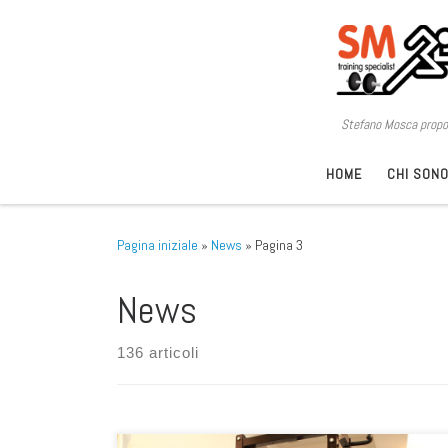
Passa al contenuto
Stefano Mosca propon
HOME
CHI SON
Pagina iniziale
»
News
»
Pagina 3
News
136 articoli