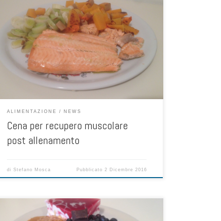
Dopo un’allenamento il corpo ed i muscoli necessitano
di recupero, per riparare i danni alle fibre muscolari
causati dall’esercizio fisico e dal lavoro muscolare. Tale
recupero muscolare avviene nelle ore successive al
termine dell’allenamento fintanto che la sintesi proteica
rimane elevata, ed avviene anche di notte nel momento
del riposo, […]
ALIMENTAZIONE
NEWS
Cena per recupero muscolare
post allenamento
di
Stefano Mosca
Pubblicato
2 Dicembre 2016
Lo sportivo ben sa che introdurre saccarosio (comune