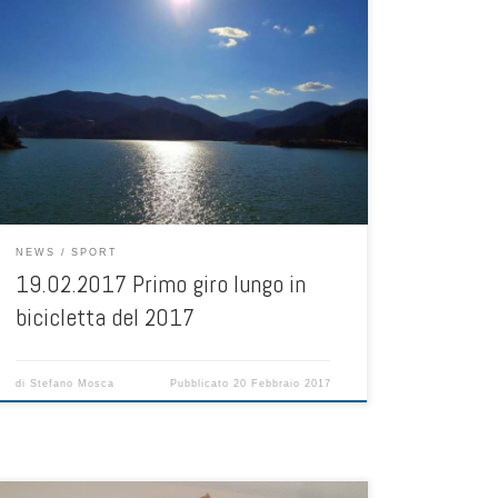
160 km, 6 ore, 26.3 km/h di media, 2200 m di dislivello
Guiglia, Zocca, Pietracolora, Suviana, Brasimone,
Castiglione, Casalecchio Oggi ero con il mio amico
Matteo per il mio primo giro in bicicletta da corsa lungo
dell’anno. Partenza con calma alle 10:00, in mezzo alla
nebbia lo raggiungo e dopo un bel […]
NEWS
SPORT
19.02.2017 Primo giro lungo in
bicicletta del 2017
di
Stefano Mosca
Pubblicato
20 Febbraio 2017