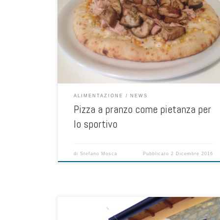
pietanza per lo sportivo, completa dal punto di vista
nutritivo, che fornisce carboidrati per il recupero
energetico, proteine nobili e vitamine, minerali e
oligoelementi La pizza è un ottimo alimento, pietanza
completa di proteine nobili, carboidrati complessi,
grassi saturi e insaturi e vitamine, […]
ALIMENTAZIONE
NEWS
Pizza a pranzo come pietanza per
lo sportivo
di
Stefano Mosca
Pubblicato
2 Dicembre 2016