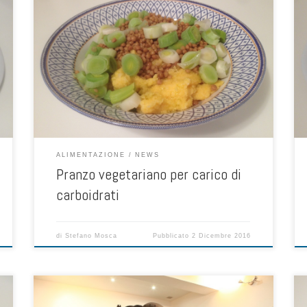
Il giorno prima di un’importante allenamento o una gara
sportiva ci vuole sicuramente un pranzo nutriente, che
garantisca il giusto apporto di carboidrati complessi per
riempire le riserve di glicogeno muscolare ed epatico ai
fini di sostenere l’attività fisica magari prolungata, con
anche proteine e grassi necessari per il turnover […]
ALIMENTAZIONE
NEWS
Pranzo vegetariano per carico di
carboidrati
di
Stefano Mosca
Pubblicato
2 Dicembre 2016