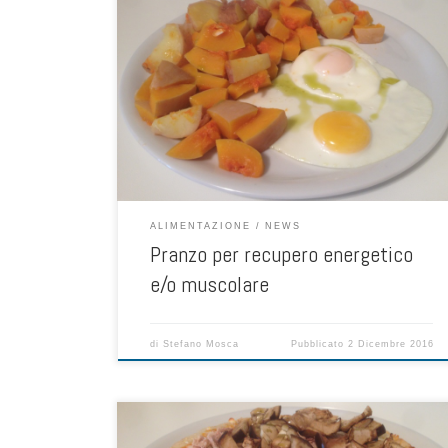
Un buon pranzo post allenamento deve garantire sia il
recupero glucidico del glicogeno, sia il recupero
muscolare dai danni ai muscoli provocati dall’attività
fisica Il pranzo è sicuramente uno dei pasti principali
della giornata che deve garantire allo sportivo i nutrienti
per un buon recupero dagli allenamenti, sia inteso come
[…]
ALIMENTAZIONE
NEWS
Pranzo per recupero energetico
e/o muscolare
di
Stefano Mosca
Pubblicato
2 Dicembre 2016
La pizza opportunamente preparata è un ottima