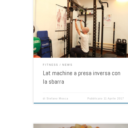
Il lat machine a presa inversa per l’allenamento dei
muscoli gran dorsali è una variante interessante del
classico lat machine svolto avanti con la presa larga. Il
lat machine a presa inversa viene usato spesso da chi
pratica fitness e va in palestra, può essere eseguito
stando a sedere, in ginocchio […]
FITNESS
NEWS
Lat machine a presa inversa con
la sbarra
di
Stefano Mosca
Pubblicato
11 Aprile 2017