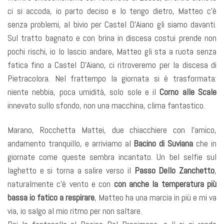
ci si accoda, io parto deciso e lo tengo dietro, Matteo c’è
senza problemi, al bivio per Castel D’Aiano gli siamo davanti.
Sul tratto bagnato e con brina in discesa costui prende non
pochi rischi, io lo lascio andare, Matteo gli sta a ruota senza
fatica fino a Castel D’Aiano, ci ritroveremo per la discesa di
Pietracolora. Nel frattempo la giornata si è trasformata:
niente nebbia, poca umidità, solo sole e il
Corno alle Scale
innevato sullo sfondo, non una macchina, clima fantastico.
Marano, Rocchetta Mattei, due chiacchiere con l’amico,
andamento tranquillo, e arriviamo al
Bacino di Suviana
che in
giornate come queste sembra incantato. Un bel selfie sul
laghetto e si torna a salire verso il
Passo Dello Zanchetto
,
naturalmente c’è vento e con
con anche la temperatura più
bassa io fatico a respirare
, Matteo ha una marcia in più e mi va
via, io salgo al mio ritmo per non saltare.