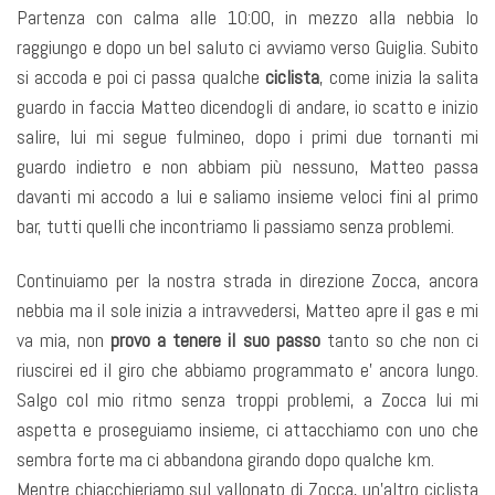
Partenza con calma alle 10:00, in mezzo alla nebbia lo
raggiungo e dopo un bel saluto ci avviamo verso Guiglia. Subito
si accoda e poi ci passa qualche
ciclista
, come inizia la salita
guardo in faccia Matteo dicendogli di andare, io scatto e inizio
salire, lui mi segue fulmineo, dopo i primi due tornanti mi
guardo indietro e non abbiam più nessuno, Matteo passa
davanti mi accodo a lui e saliamo insieme veloci fini al primo
bar, tutti quelli che incontriamo li passiamo senza problemi.
Continuiamo per la nostra strada in direzione Zocca, ancora
nebbia ma il sole inizia a intravvedersi, Matteo apre il gas e mi
va mia, non
provo a tenere il suo passo
tanto so che non ci
riuscirei ed il giro che abbiamo programmato e’ ancora lungo.
Salgo col mio ritmo senza troppi problemi, a Zocca lui mi
aspetta e proseguiamo insieme, ci attacchiamo con uno che
sembra forte ma ci abbandona girando dopo qualche km.
Mentre chiacchieriamo sul vallonato di Zocca, un’altro ciclista