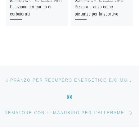
Pubblicato
20 Settembre 2017
Pubblicato
2 Dicembre 2016
Colazione per carico di
Pizza a pranzo come
carboidrati
pietanza per lo sportivo
Navigazione articoli
Articolo precedente
PRANZO PER RECUPERO ENERGETICO E/O MUSCOLARE
RITORNA ALLA LISTA DEG
Ar
REMATORE CON IL MANUBRIO PER L’ALLENAMENTO DEI MUSCOLI DELLA SCHIENA