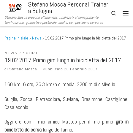
Stefano Mosca Personal Trainer
Passa al contenuto
a Bologna
Search
Stefano Mosca propone allenamenti finalizzati al dimagrimento,
Men
tonificazione, ginnastica posturale, analisi composizione corporea
Pagina iniziale
»
News
»
19.02.2017 Primo giro lungo in bicicletta del 2017
NEWS
SPORT
19.02.2017 Primo giro lungo in bicicletta del 2017
di
Stefano Mosca
|
Pubblicato
20 Febbraio 2017
160 km, 6 ore, 26.3 km/h di media, 2200 m di dislivello
Guiglia, Zocca, Pietracolora, Suviana, Brasimone, Castiglione,
Casalecchio
Oggi ero con il mio amico Matteo per il mio primo
giro in
bicicletta da corsa
lungo dell’anno.