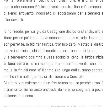
Poi la fontanella al Bacino Del Brasimone, e lì ci si rende
conto che saranno 60 km di vento contro fino a Casalecchio
di Reno; antivento indossato ci accordiamo per alternarci a
star davanti.
Io ho freddo, per cui giù da Castiglione decido di star davanti e
tirare per un po’ tra le curve sconnesse della strada, le gambe
son perfette, la
bici
fantastica, traffico zero, Matteo e’ dietro
senza indecisioni, chiedo il cambio ed ora tocca a lui tirare.
Ci alterneremo così fino a Casalecchio di Reno,
la fatica inizia
a farsi sentire
, io mi spengo, tra umidità e vento che non
molla, in fin dei conti e’ il primo giro lungo dall’autunno scorso,
non ho i km nelle gambe, ci ritroveremo a Ceretolo.
Gli ultimi km insieme e poi un frettoloso saluto perché ormai è
il tramonto, lui ha ancora strada da fare, si spegnerà a pochi
chilometri da casa