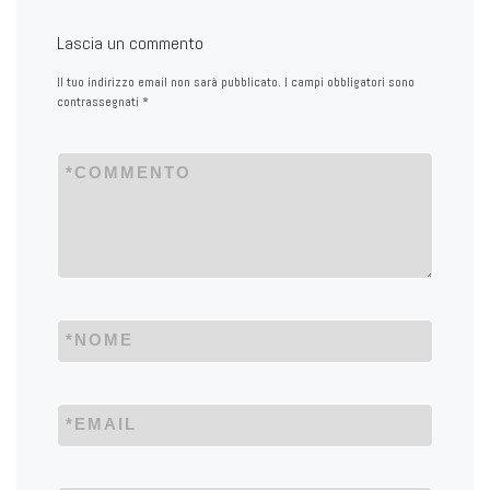
Lascia un commento
Il tuo indirizzo email non sarà pubblicato.
I campi obbligatori sono
contrassegnati
*
*
COMMENTO
*
NOME
*
EMAIL