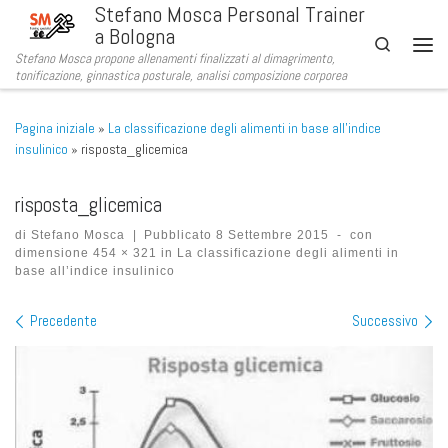
Stefano Mosca Personal Trainer
Passa al contenuto
a Bologna
Search
Stefano Mosca propone allenamenti finalizzati al dimagrimento,
Men
tonificazione, ginnastica posturale, analisi composizione corporea
Pagina iniziale
»
La classificazione degli alimenti in base all’indice
insulinico
»
risposta_glicemica
risposta_glicemica
di
Stefano Mosca
|
Pubblicato
8 Settembre 2015
-
con
dimensione
454 × 321
in
La classificazione degli alimenti in
base all’indice insulinico
Navigazione immagini
Precedente
Successivo